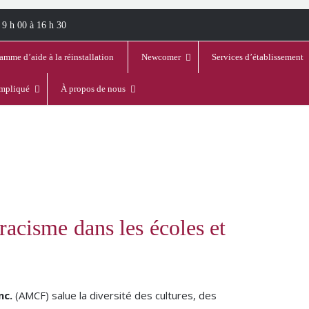
 9 h 00 à 16 h 30
amme d’aide à la réinstallation
Newcomer
Services d’établissement
impliqué
À propos de nous
iracisme dans les écoles et
nc.
(AMCF) salue la diversité des cultures, des