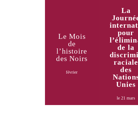
La
Journé
interna
pour
Le Mois
l’élimin
Apprendre
Appre
de
de la
encore
enco
l’histoire
plus
plu
discrim
des Noirs
racial
des
février
Nation
Unies
le 21 mars