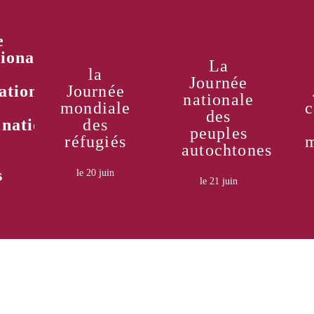
e
tionale
La
la
Journée
ation
Journée
ndre
Apprendre
Apprendre
nationale
mondiale
c
re
encore
encore
des
s
plus
plus
ination
des
peuples
e
réfugiés
m
autochtones
s
le 20 juin
le 21 juin