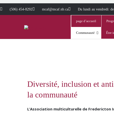
(506) 454-8292
mcaf@mcaf.nb.ca
Du lundi au vendredi: de
page d’accueil
Progr
Communauté
Être 
Diversité, inclusion et ant
la communauté
L’Association multiculturelle de Fredericton I