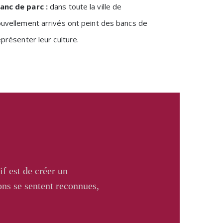
banc de parc
:
dans toute la ville de
ouvellement arrivés ont peint des bancs de
eprésenter leur culture.
f est de créer un
ons se sentent reconnues,