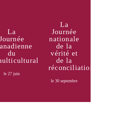
La
La
Journée
Journée
nationale
Apprendre
Apprendre
anadienne
de la
encore
encore
plus
plus
du
vérité et
ulticulturalisme
de la
réconciliation
le 27 juin
le 30 septembre