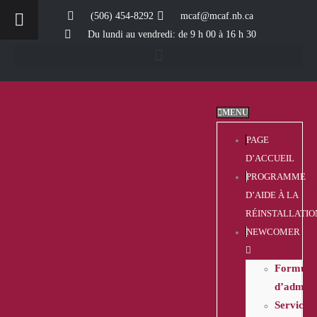
(506) 454-8292
mcaf@mcaf.nb.ca
Du lundi au vendredi: de 9 h 00 à 16 h 30
MENU
PAGE
D’ACCUEIL
PROGRAMME
D’AIDE À LA
RÉINSTALLATIO
NEWCOMER
Formulai
d’admiss
Services